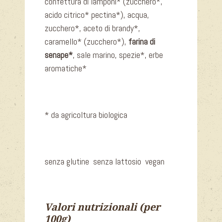
confettura di lamponi* (zucchero*,
acido citrico* pectina*), acqua,
zucchero*, aceto di brandy*,
caramello* (zucchero*),
farina di
senape*
, sale marino, spezie*, erbe
aromatiche*
* da agricoltura biologica
senza glutine senza lattosio vegan
Valori nutrizionali (per
100g)