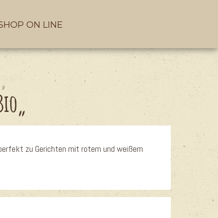
SHOP ON LINE
Bio
„
perfekt zu Gerichten mit rotem und weißem