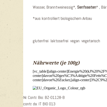
Wasser, Branntweinessig*,
Senfsaaten
*
, Bä
*aus kontrolliert biologischem Anbau
glutenfrei
laktosefrei
vegan
vegetarisch
Nährwerte
(je 100g)
[vc_table][align-center]Energie%20(kJ%20%2F%
center]davon%20ges%C3%A4ttigte%20Fetts%C3%
center]davon%20Zucker,[align-center]3%2C9%20
Nr. Contr. Bio: BZ-01128-B
contr. da: IT BIO 013