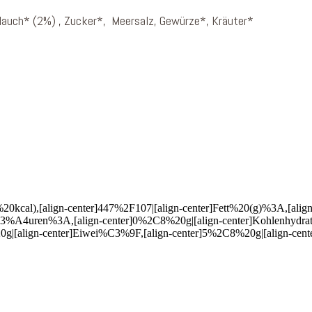
rlauch* (2%) , Zucker*, Meersalz, Gewürze*, Kräuter*
20kcal),[align-center]447%2F107|[align-center]Fett%20(g)%3A,[alig
A4uren%3A,[align-center]0%2C8%20g|[align-center]Kohlenhydrate,
g|[align-center]Eiwei%C3%9F,[align-center]5%2C8%20g|[align-cente