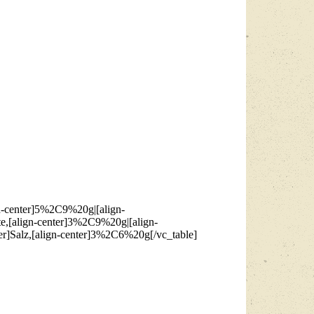
n-center]5%2C9%20g|[align-
[align-center]3%2C9%20g|[align-
r]Salz,[align-center]3%2C6%20g[/vc_table]