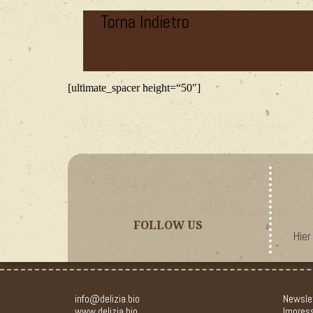
Torna Indietro
[ultimate_spacer height=“50″]
FOLLOW US
Hier
info@delizia.bio
Newsle
www.delizia.bio
Impres