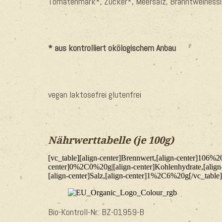
Tomatenmark*, Zucker*, Meersalz, Branntweinessi
* aus kontrolliert okölogischem Anbau
vegan laktosefrei glutenfrei
Nährwerttabelle (je 100g)
[vc_table][align-center]Brennwert,[align-center]106
center]0%2C0%20g|[align-center]Kohlenhydrate,[align
[align-center]Salz,[align-center]1%2C6%20g[/vc_table]
Bio-Kontroll-Nr.:
BZ-01959-B