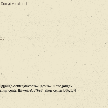
Currys verstärkt.
ure
g|[align-center]davon%20ges.%20Fette,[align-
[align-center]Eiwei%C3%9F,[align-center]0%2C7|