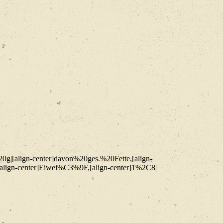
0g|[align-center]davon%20ges.%20Fette,[align-
[align-center]Eiwei%C3%9F,[align-center]1%2C8|