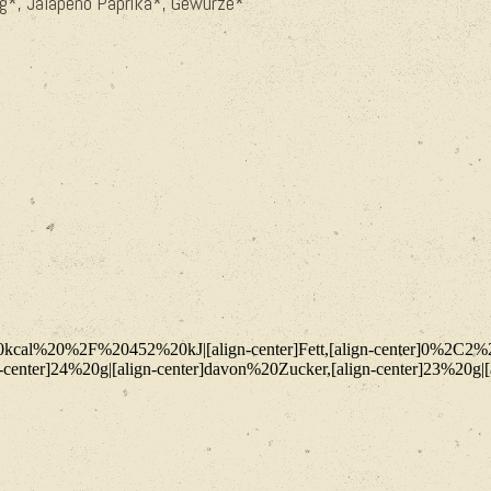
g*, Jalapeno Paprika*, Gewürze*
%20kcal%20%2F%20452%20kJ|[align-center]Fett,[align-center]0%2C2%2
-center]24%20g|[align-center]davon%20Zucker,[align-center]23%20g|