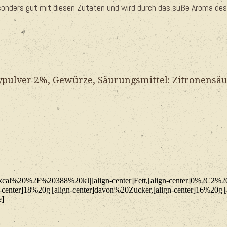
sonders gut mit diesen Zutaten und wird durch das süße Aroma des 
pulver 2%, Gewürze, Säurungsmittel: Zitronensä
20kcal%20%2F%20388%20kJ|[align-center]Fett,[align-center]0%2C2%20
-center]18%20g|[align-center]davon%20Zucker,[align-center]16%20g|
e]