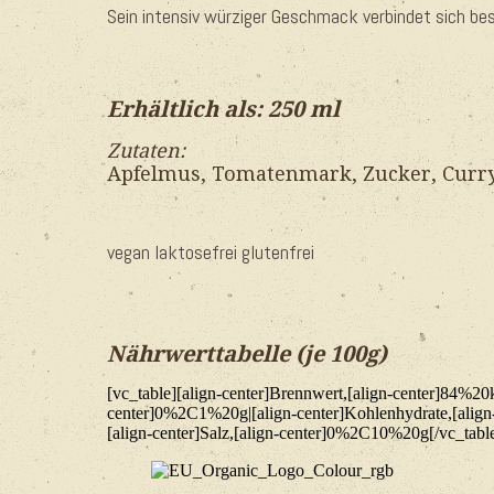
Sein intensiv würziger Geschmack verbindet sich be
Erhältlich als: 250 ml
Zutaten:
Apfelmus, Tomatenmark, Zucker, Curry
vegan laktosefrei glutenfrei
Nährwerttabelle (je 100g)
[vc_table][align-center]Brennwert,[align-center]84%
center]0%2C1%20g|[align-center]Kohlenhydrate,[align
[align-center]Salz,[align-center]0%2C10%20g[/vc_tabl