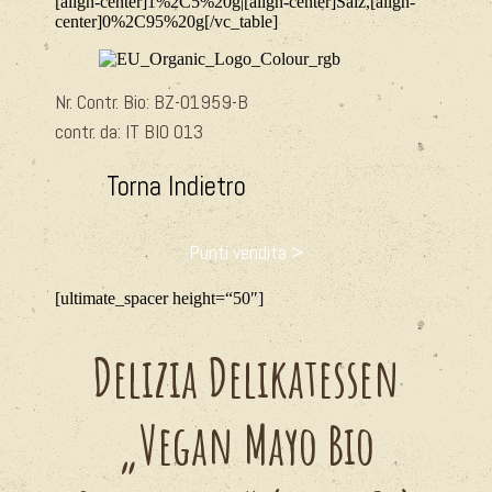
[align-center]1%2C5%20g|[align-center]Salz,[align-
center]0%2C95%20g[/vc_table]
Nr. Contr. Bio: BZ-
01959-B
contr. da: IT BIO 013
Torna Indietro
Punti vendita >
[ultimate_spacer height=“50″]
Delizia Delikatessen
„Vegan Mayo Bio