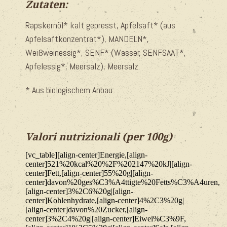
Zutaten:
Rapskernöl* kalt gepresst, Apfelsaft* (aus
Apfelsaftkonzentrat*), MANDELN*,
Weißweinessig*, SENF* (Wasser, SENFSAAT*,
Apfelessig*, Meersalz), Meersalz.
* Aus biologischem Anbau.
Valori nutrizionali (per 100g)
[vc_table][align-center]Energie,[align-
center]521%20kcal%20%2F%202147%20kJ|[align-
center]Fett,[align-center]55%20g|[align-
center]davon%20ges%C3%A4ttigte%20Fetts%C3%A4uren,
[align-center]3%2C6%20g|[align-
center]Kohlenhydrate,[align-center]4%2C3%20g|
[align-center]davon%20Zucker,[align-
center]3%2C4%20g|[align-center]Eiwei%C3%9F,