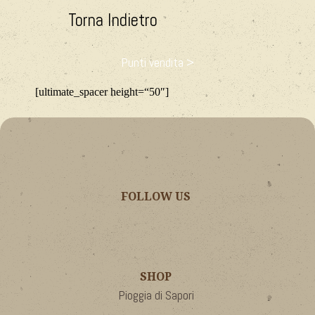
Torna Indietro
Punti vendita >
[ultimate_spacer height=“50″]
FOLLOW US
SHOP
Pioggia di Sapori