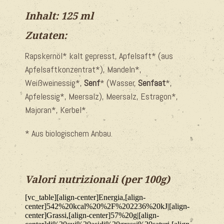
Inhalt: 125 ml
Zutaten:
Rapskernöl* kalt gepresst, Apfelsaft* (aus
Apfelsaftkonzentrat*), Mandeln*,
Weißweinessig*,
Senf
* (Wasser,
Senfaat
*,
Apfelessig*, Meersalz), Meersalz, Estragon*,
Majoran*, Kerbel*.
* Aus biologischem Anbau.
Valori nutrizionali (per 100g)
[vc_table][align-center]Energia,[align-
center]542%20kcal%20%2F%202236%20kJ|[align-
center]Grassi,[align-center]57%20g|[align-