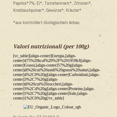
Paprika*7%, Ei*, Tomatenmark*, Zitronen*,
Knoblauchpulver*, Gewürze*, Kräuter*
*aus kontrolliert ökologischem Anbau
Valori nutrizionali (per 100g)
[vc_table][align-center]Energia,[align-
center]475%20kcal%20%2F%201959kJ|[align-
center]Grassi,[align-center]57%20g|[align-
center]di%20cui%20asidi%20grassi%20saturi,[align-
center]4%2C0%20g|[align-center]Carboidrati,[align-
center]3%2C7%20g|[align-
center]di%20cui%20zuccheri,[align-
center]3%2C4%20g|[align-center]Proteine,[align-
center]1%2C7%20g|[align-center]Sale,[align-
center]1%2C0%20g[/vc_table]