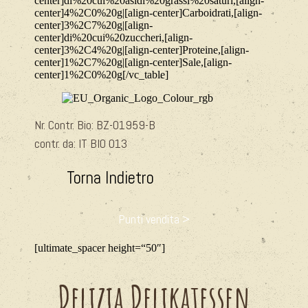
center]di%20cui%20asidi%20grassi%20saturi,[align-
center]4%2C0%20g|[align-center]Carboidrati,[align-
center]3%2C7%20g|[align-
center]di%20cui%20zuccheri,[align-
center]3%2C4%20g|[align-center]Proteine,[align-
center]1%2C7%20g|[align-center]Sale,[align-
center]1%2C0%20g[/vc_table]
Nr. Contr. Bio: BZ-
01959-B
contr. da: IT BIO 013
Torna Indietro
Punti vendita >
[ultimate_spacer height=“50″]
Delizia Delikatessen