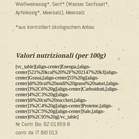
Weißweinessig*, Senf* (Wasser, Senfsaat*,
Apfelessig*, Meersalz), Meersalz
*aus kontrolliert ökologischem Anbau
Valori nutrizionali (per 100g)
[vc_table][align-center]Energia,[align-
center]521%20kcal%20%2F%202147%20kJ|[align-
center]Grassi,[align-center]55%20g|[align-
center]di%20cui%20asidi%20grassi%20saturi,[align-
center]3%2C6%20g|[align-center]Carboidrati,[align-
center]4%2C3%20g|[align-
center]di%20cui%20zuccheri,[align-
center]3%2C4%20g|[align-center]Proteine,[align-
center]1%2C5%20g|[align-center]Sale,[align-
center]0%2C95%20g[/vc_table]
Nr. Contr. Bio: BZ-
01959-B
contr. da: IT BIO 013