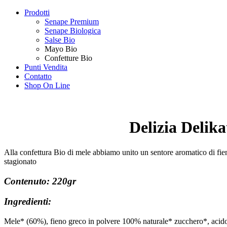
Prodotti
Senape Premium
Senape Biologica
Salse Bio
Mayo Bio
Confetture Bio
Punti Vendita
Contatto
Shop On Line
Delizia Delik
Alla confettura Bio di mele abbiamo unito un sentore aromatico di fi
stagionato
Contenuto: 220gr
Ingredienti:
Mele* (60%), fieno greco in polvere 100% naturale* zucchero*, acido 